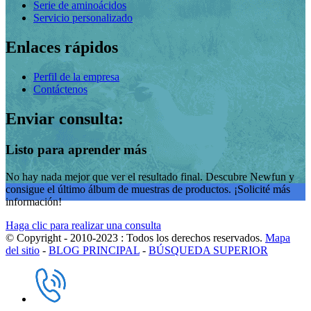
Serie de aminoácidos
Servicio personalizado
Enlaces rápidos
Perfil de la empresa
Contáctenos
Enviar consulta:
Listo para aprender más
No hay nada mejor que ver el resultado final. Descubre Newfun y
consigue el último álbum de muestras de productos. ¡Solicité más
información!
Haga clic para realizar una consulta
© Copyright - 2010-2023 : Todos los derechos reservados.
Mapa
del sitio
-
BLOG PRINCIPAL
-
BÚSQUEDA SUPERIOR