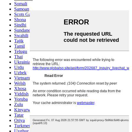
Somali
Samoan
Scots Gaelic
Shona
Sindhi
Sundanese
Swahili
Tajik
Tamil
Telugu
Thai
Ukrainian
Urdu
Uzbek
Vietnamese
Welsh
Xhosa
Yiddish
Yoruba
Zulu
Kinyarwanda
Tatar
Oriya
Turkmen
Uyghur