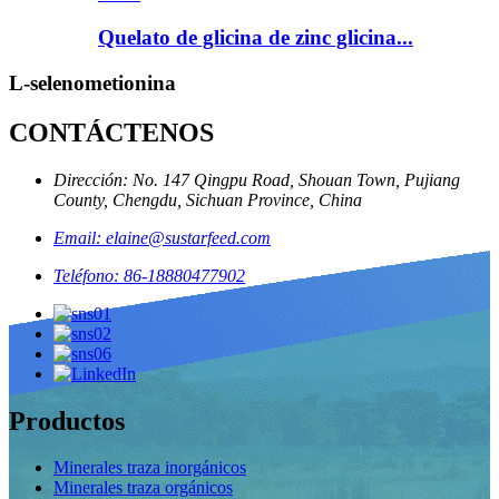
Quelato de glicina de zinc glicina...
L-selenometionina
CONTÁCTENOS
Dirección: No. 147 Qingpu Road, Shouan Town, Pujiang
County, Chengdu, Sichuan Province, China
Email: elaine@sustarfeed.com
Teléfono: 86-18880477902
Productos
Minerales traza inorgánicos
Minerales traza orgánicos