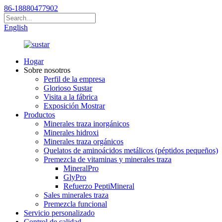
86-18880477902
English
Hogar
Sobre nosotros
Perfil de la empresa
Glorioso Sustar
Visita a la fábrica
Exposición Mostrar
Productos
Minerales traza inorgánicos
Minerales hidroxi
Minerales traza orgánicos
Quelatos de aminoácidos metálicos (péptidos pequeños)
Premezcla de vitaminas y minerales traza
MineralPro
GlyPro
Refuerzo PeptiMineral
Sales minerales traza
Premezcla funcional
Servicio personalizado
Control de calidad