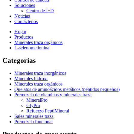
Soluciones
Centro de I+D
Noticias
Contáctenos
Hogar
Productos
Minerales traza orgánicos
L-selenometionina
Categorías
Minerales traza inorgánicos
Minerales hidroxi
Minerales traza orgánicos
Quelatos de aminoácidos metálicos (péptidos pequeños)
Premezcla de vitaminas y minerales traza
MineralPro
GlyPro
Refuerzo PeptiMineral
Sales minerales traza
Premezcla funcional