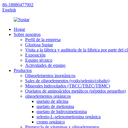
86-18880477902
English
Hogar
Sobre nosotros
Perfil de la empresa
Gloriosa Sustar
Visita a la fábrica y auditoría de la fábrica por parte del cl
Exposición
Equipo técnico
Actividades de equipo
Productos
Oligoelementos inorgánicos
Sales de oligoelementos (yodo/selenio/cobalto)
Minerales hidroxilados (TBCC/TBZC/TBMC)
Quelatos de aminoácidos metálicos (péptidos pequeños)
oligoelementos orgánicos
quelato de glicina
quelato de metionina
quelato de hidroximetionina
selenio-L-selenometionina orgánica
cromo orgánico
Premezcla de vitaminas y oligoelementos