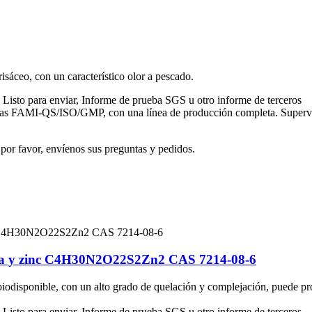
isáceo, con un característico olor a pescado.
sto para enviar, Informe de prueba SGS u otro informe de terceros
adas FAMI-QS/ISO/GMP, con una línea de producción completa. Supervisa
por favor, envíenos sus preguntas y pedidos.
icina y zinc C4H30N2O22S2Zn2 CAS 7214-08-6
 biodisponible, con un alto grado de quelación y complejación, puede pr
sto para enviar, Informe de prueba SGS u otro informe de terceros