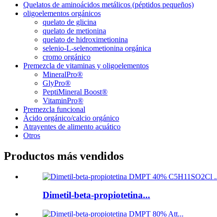
Quelatos de aminoácidos metálicos (péptidos pequeños)
oligoelementos orgánicos
quelato de glicina
quelato de metionina
quelato de hidroximetionina
selenio-L-selenometionina orgánica
cromo orgánico
Premezcla de vitaminas y oligoelementos
MineralPro®
GlyPro®
PeptiMineral Boost®
VitaminPro®
Premezcla funcional
Ácido orgánico/calcio orgánico
Atrayentes de alimento acuático
Otros
Productos más vendidos
Dimetil-beta-propiotetina...