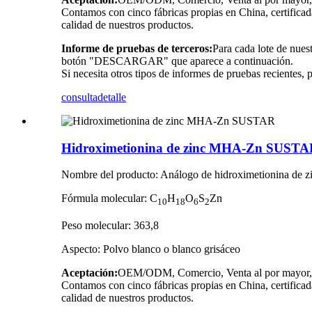
Contamos con cinco fábricas propias en China, certific
calidad de nuestros productos.
Informe de pruebas de terceros:
Para cada lote de nues
botón "DESCARGAR" que aparece a continuación.
Si necesita otros tipos de informes de pruebas recientes,
consulta
detalle
Hidroximetionina de zinc MHA-Zn SUST
Nombre del producto: Análogo de hidroximetionina de z
Fórmula molecular: C
H
O
S
Zn
10
18
6
2
Peso molecular: 363,8
Aspecto: Polvo blanco o blanco grisáceo
Aceptación:
OEM/ODM, Comercio, Venta al por mayor, Li
Contamos con cinco fábricas propias en China, certific
calidad de nuestros productos.