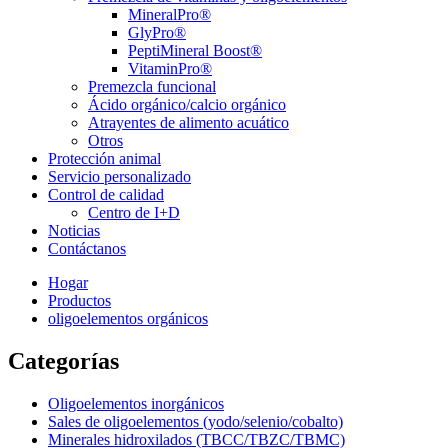
MineralPro®
GlyPro®
PeptiMineral Boost®
VitaminPro®
Premezcla funcional
Ácido orgánico/calcio orgánico
Atrayentes de alimento acuático
Otros
Protección animal
Servicio personalizado
Control de calidad
Centro de I+D
Noticias
Contáctanos
Hogar
Productos
oligoelementos orgánicos
Categorías
Oligoelementos inorgánicos
Sales de oligoelementos (yodo/selenio/cobalto)
Minerales hidroxilados (TBCC/TBZC/TBMC)