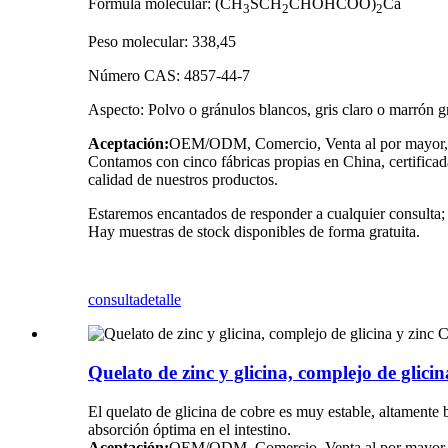
Fórmula molecular: (CH
SCH
CHOHCOO)
Ca
3
2
2
Peso molecular: 338,45
Número CAS: 4857-44-7
Aspecto: Polvo o gránulos blancos, gris claro o marrón gr
Aceptación:
OEM/ODM, Comercio, Venta al por mayor, Li
Contamos con cinco fábricas propias en China, certific
calidad de nuestros productos.
Estaremos encantados de responder a cualquier consulta; 
Hay muestras de stock disponibles de forma gratuita.
consulta
detalle
Quelato de zinc y glicina, complejo de gl
El quelato de glicina de cobre es muy estable, altamente
absorción óptima en el intestino.
Aceptación:
OEM/ODM, Comercio, Venta al por mayor, Li