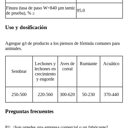
Finura (tasa de paso W=840 µm tamiz
95.0
de prueba), % ≥
Uso y dosificación
Agregue g/t de producto a los piensos de fórmula comunes para
animales.
Lechones y
Aves de
Rumiante
Acuático
lechones en
corral
Sembrar
crecimiento
y engorde
250-500
220-560
300-620
50-230
370-440
Preguntas frecuentes
P1: ¿Son ustedes una empresa comercial o un fabricante?