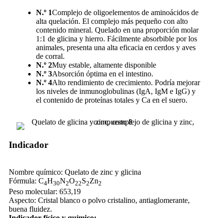
N.º 1
Complejo de oligoelementos de aminoácidos de
alta quelación. El complejo más pequeño con alto
contenido mineral. Quelado en una proporción molar
1:1 de glicina y hierro. Fácilmente absorbible por los
animales, presenta una alta eficacia en cerdos y aves
de corral.
N.º 2
Muy estable, altamente disponible
N.º 3
Absorción óptima en el intestino.
N.º 4
Alto rendimiento de crecimiento. Podría mejorar
los niveles de inmunoglobulinas (IgA, IgM e IgG) y
el contenido de proteínas totales y Ca en el suero.
Indicador
Nombre químico: Quelato de zinc y glicina
Fórmula: C
H
N
O
S
Zn
4
30
2
22
2
2
Peso molecular: 653,19
Aspecto: Cristal blanco o polvo cristalino, antiaglomerante,
buena fluidez.
Indicador físico y químico: