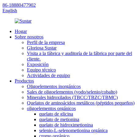
86-18880477902
English
Hogar
Sobre nosotros
Perfil de la empresa
Gloriosa Sustar
Visita a la fábrica y auditoría de la fábrica por parte del
cliente.
Exposición
Equipo técnico
Actividades de equipo
Productos
Oligoelementos inorgánicos
Sales de oligoelementos (yodo/selenio/cobalto)
Minerales hidroxilados (TBCC/TBZC/TBMC)
Quelatos de aminoácidos metálicos (péptidos pequeños)
oligoelementos orgánicos
quelato de glicina
quelato de metionina
quelato de hidroximetionina
selenio-L-selenometionina orgánica
cromo orgánico