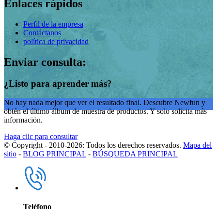
Enlaces rápidos
Perfil de la empresa
Contáctanos
política de privacidad
Enviar consulta:
¿Listo para aprender más?
No hay nada mejor que ver el resultado final. Descubre Newfun y
obtén el último álbum de muestra de productos. Y solo solicita más
información.
Haga clic para consultar
© Copyright - 2010-2026: Todos los derechos reservados.
Mapa del
sitio
-
BLOG PRINCIPAL
-
BÚSQUEDA PRINCIPAL
Teléfono