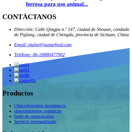
ferrosa para uso animal...
CONTÁCTANOS
Dirección: Calle Qingpu n.º 147, ciudad de Shouan, condado
de Pujiang, ciudad de Chengdu, provincia de Sichuan, China
Email: elaine@sustarfeed.com
Teléfono: 86-18880477902
Productos
Oligoelementos inorgánicos
oligoelementos orgánicos
Serie de aminoácidos
Servicio personalizado