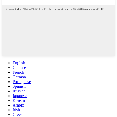
English
Chinese
French
German
Portuguese
Spanish
Russian
Japanese
Korean
Arabic
Irish
Greek