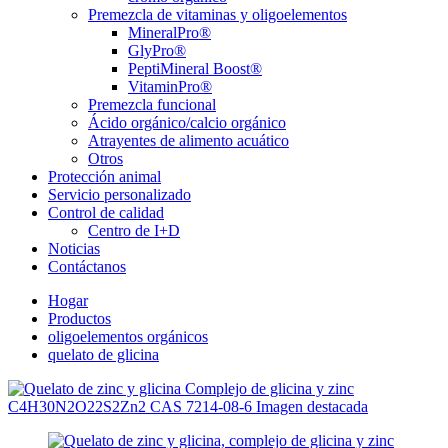
Premezcla de vitaminas y oligoelementos
MineralPro®
GlyPro®
PeptiMineral Boost®
VitaminPro®
Premezcla funcional
Ácido orgánico/calcio orgánico
Atrayentes de alimento acuático
Otros
Protección animal
Servicio personalizado
Control de calidad
Centro de I+D
Noticias
Contáctanos
Hogar
Productos
oligoelementos orgánicos
quelato de glicina