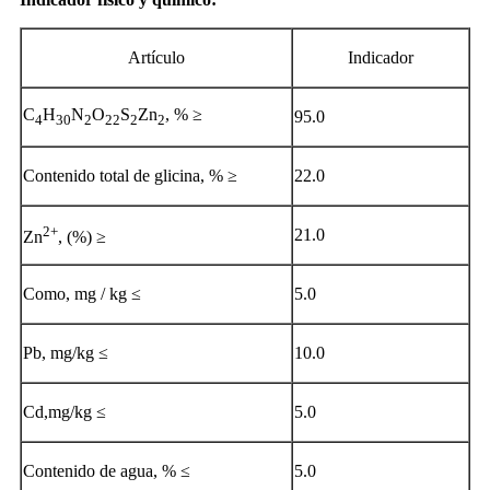
Artículo
Indicador
C
H
N
O
S
Zn
, % ≥
95.0
4
30
2
22
2
2
Contenido total de glicina, % ≥
22.0
2+
21.0
Zn
, (%) ≥
Como, mg / kg ≤
5.0
Pb, mg/kg ≤
10.0
Cd,mg/kg ≤
5.0
Contenido de agua, % ≤
5.0