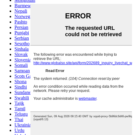
Mongolian
Burmese
Nepali
Norwegian
Pashto
Persian
Punjabi
Serbian
Sesotho
Sinhala
Slovak
Slovenian
Somali
Samoan
Scots Gaelic
Shona
Sindhi
Sundanese
Swahili
Tajik
Tamil
Telugu
Thai
Ukrainian
Urdu