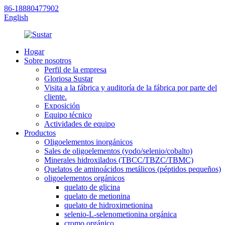
86-18880477902
English
Hogar
Sobre nosotros
Perfil de la empresa
Gloriosa Sustar
Visita a la fábrica y auditoría de la fábrica por parte del
cliente.
Exposición
Equipo técnico
Actividades de equipo
Productos
Oligoelementos inorgánicos
Sales de oligoelementos (yodo/selenio/cobalto)
Minerales hidroxilados (TBCC/TBZC/TBMC)
Quelatos de aminoácidos metálicos (péptidos pequeños)
oligoelementos orgánicos
quelato de glicina
quelato de metionina
quelato de hidroximetionina
selenio-L-selenometionina orgánica
cromo orgánico