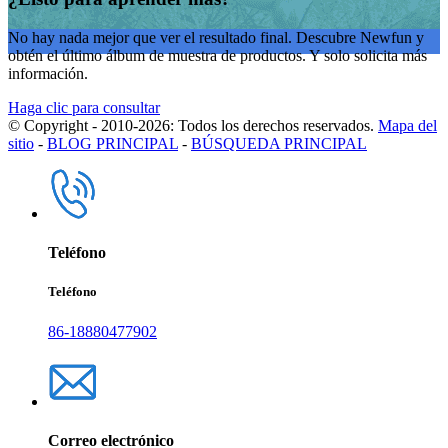
No hay nada mejor que ver el resultado final. Descubre Newfun y
obtén el último álbum de muestra de productos. Y solo solicita más
información.
Haga clic para consultar
© Copyright - 2010-2026: Todos los derechos reservados.
Mapa del
sitio
-
BLOG PRINCIPAL
-
BÚSQUEDA PRINCIPAL
Teléfono
Teléfono
86-18880477902
Correo electrónico