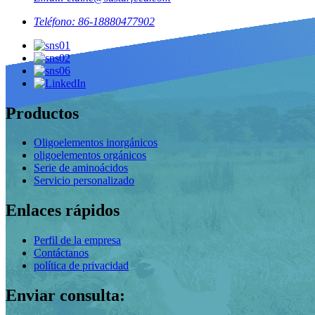
Teléfono: 86-18880477902
Productos
Oligoelementos inorgánicos
oligoelementos orgánicos
Serie de aminoácidos
Servicio personalizado
Enlaces rápidos
Perfil de la empresa
Contáctanos
política de privacidad
Enviar consulta: