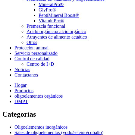
MineralPro®
GlyPro®
PeptiMineral Boost®
VitaminPro®
Premezcla funcional
Ácido orgánico/calcio orgánico
Atrayentes de alimento acuático
Otros
Protección animal
Servicio personalizado
Control de calidad
Centro de I+D
Noticias
Contáctanos
Hogar
Productos
oligoelementos orgánicos
DMPT
Categorías
Oligoelementos inorgánicos
Sales de oligoelementos (yodo/selenio/cobalto)