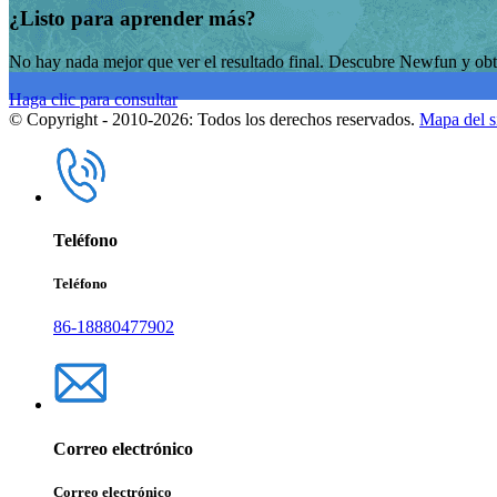
¿Listo para aprender más?
No hay nada mejor que ver el resultado final. Descubre Newfun y obté
Haga clic para consultar
© Copyright - 2010-2026: Todos los derechos reservados.
Mapa del si
Teléfono
Teléfono
86-18880477902
Correo electrónico
Correo electrónico