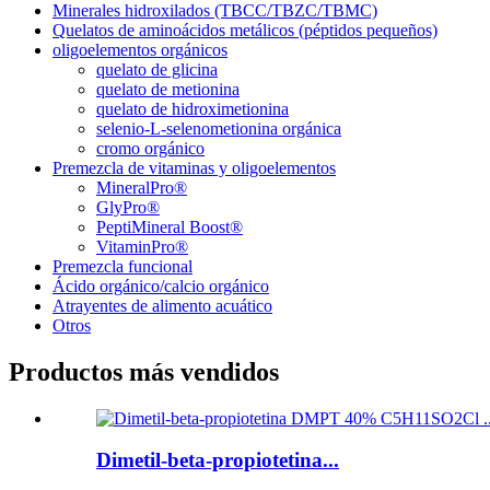
Minerales hidroxilados (TBCC/TBZC/TBMC)
Quelatos de aminoácidos metálicos (péptidos pequeños)
oligoelementos orgánicos
quelato de glicina
quelato de metionina
quelato de hidroximetionina
selenio-L-selenometionina orgánica
cromo orgánico
Premezcla de vitaminas y oligoelementos
MineralPro®
GlyPro®
PeptiMineral Boost®
VitaminPro®
Premezcla funcional
Ácido orgánico/calcio orgánico
Atrayentes de alimento acuático
Otros
Productos más vendidos
Dimetil-beta-propiotetina...