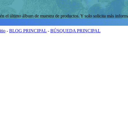
n el último álbum de muestra de productos. Y solo solicita más inform
tio
-
BLOG PRINCIPAL
-
BÚSQUEDA PRINCIPAL