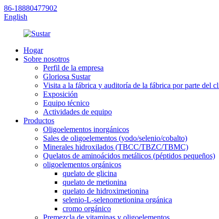
86-18880477902
English
Hogar
Sobre nosotros
Perfil de la empresa
Gloriosa Sustar
Visita a la fábrica y auditoría de la fábrica por parte del cl
Exposición
Equipo técnico
Actividades de equipo
Productos
Oligoelementos inorgánicos
Sales de oligoelementos (yodo/selenio/cobalto)
Minerales hidroxilados (TBCC/TBZC/TBMC)
Quelatos de aminoácidos metálicos (péptidos pequeños)
oligoelementos orgánicos
quelato de glicina
quelato de metionina
quelato de hidroximetionina
selenio-L-selenometionina orgánica
cromo orgánico
Premezcla de vitaminas y oligoelementos